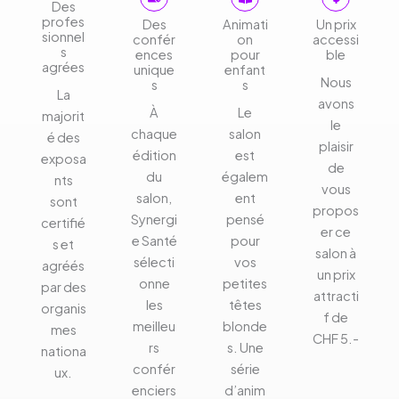
Des
profes
Des
Animati
Un prix
sionnel
confér
on
accessi
s
ences
pour
ble
agrées
unique
enfant
Nous
s
s
La
avons
À
Le
majorit
le
chaque
salon
é des
plaisir
édition
est
exposa
de
du
égalem
nts
vous
salon,
ent
sont
propos
Synergi
pensé
certifié
er ce
e Santé
pour
s et
salon à
sélecti
vos
agréés
un prix
onne
petites
par des
attracti
les
têtes
organis
f de
meilleu
blonde
mes
CHF 5.-
rs
s. Une
nationa
confér
série
ux.
enciers
d’anim