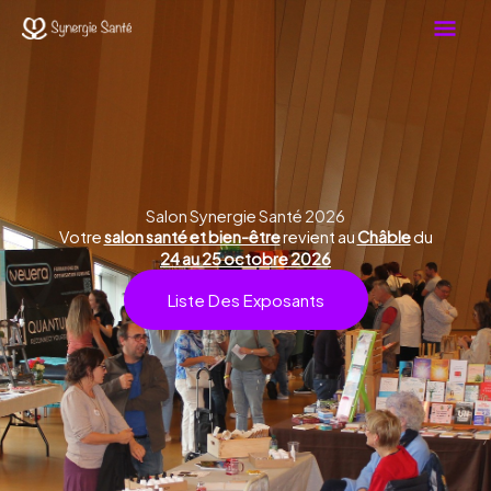
Aller
Men
au
contenu
Prin
Salon Synergie Santé 2026
Votre
salon santé et bien-être
revient au
Châble
du
24 au 25 octobre 2026
Liste Des Exposants