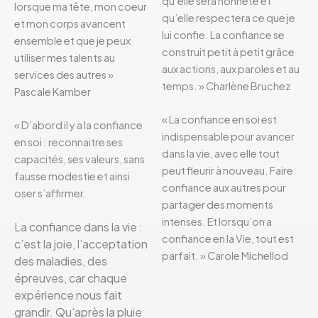
qu’elle sera honnête et
lorsque ma tête, mon coeur
qu’elle respectera ce que je
et mon corps avancent
lui confie. La confiance se
ensemble et que je peux
construit petit à petit grâce
utiliser mes talents au
aux actions, aux paroles et au
services des autres »
temps. » Charlène Bruchez
Pascale Kamber
« La confiance en soi est
« D’abord il y a la confiance
indispensable pour avancer
en soi : reconnaitre ses
dans la vie, avec elle tout
capacités, ses valeurs, sans
peut fleurir à nouveau. Faire
fausse modestie et ainsi
confiance aux autres pour
oser s’affirmer.
partager des moments
intenses. Et lorsqu’on a
La confiance dans la vie :
confiance en la Vie, tout est
c’est la joie, l’acceptation
parfait. » Carole Michellod
des maladies, des
épreuves, car chaque
expérience nous fait
grandir. Qu’après la pluie