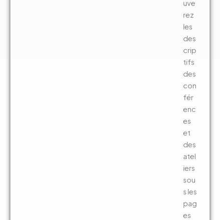
uve
rez
les
des
crip
tifs
des
con
fér
enc
es
et
des
atel
iers
sou
s les
pag
es