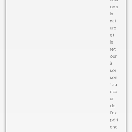
on à
la
nat
ure
et
le
ret
our
à
soi
son
t au
cœ
ur
de
l’ex
péri
enc