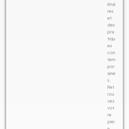
énai
res
et
des
pra
tiqu
es
con
tem
por
aine
s.
Ret
rou
vez
vot
re
plei
n