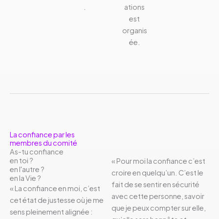
.
ations
est
organis
ée.
La confiance par les
membres du comité
As-tu confiance
en toi ?
« Pour moi la confiance c’est
en l'autre ?
croire en quelqu’un. C’est le
en la Vie ?
fait de se sentir en sécurité
« La confiance en moi, c’est
avec cette personne, savoir
cet état de justesse où je me
que je peux compter sur elle,
sens pleinement alignée :