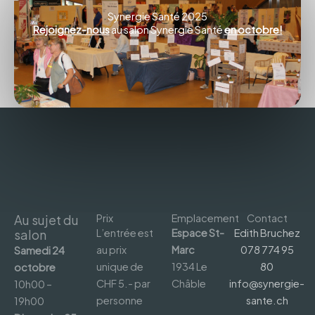
Synergie Santé 2025
Rejoignez-nous
au salon Synergie Santé
en octobre!
Au sujet du
Prix
Emplacement
Contact
salon
L’entrée est
Espace St-
Edith Bruchez
au prix
Marc
078 774 95
Samedi 24
unique de
1934 Le
80
octobre
CHF 5.- par
Châble
info@synergie-
10h00 –
personne
sante.ch
19h00