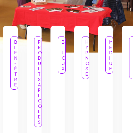
B
P
B
H
M
I
R
I
Y
E
E
O
J
P
D
N
D
O
N
I
-
U
U
O
U
Ê
I
X
S
M
T
T
E
R
S
E
A
P
I
C
O
L
E
S