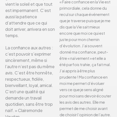
« Faire confiance en la Vie est
vient le soleil et que tout
primordiale, cela donne du
est impermanent. C’est
recul sur chaque événement
aussi la patience
que je traverse puisque je me
d’attendre que ce qui
dis que la Vie sait mieux
doit arriver, arrivera en son
encore que moi ce qui est
temps.
juste pour mon chemin
d’évolution. J’ai souvent
La confiance aux autres :
donné ma confiance, peut-
c’est pouvoir s’exprimer
être « naïvement » et elle a
sincèrement, même si
été parfois trahie, ça fait mal.
l’autre n’est pas du même
J’ai appris à être plus
avis. C’est être honnête,
prudente ! Ma confiance en
respectueux, fidèle,
moi me permet d’évoluer
bienveillant, loyal, amical.
vers ce que je sens aligné
C’est une qualité qui
pour moi sans devoir écouter
demande un travail
les avis des autres. Elle me
quotidien, sans être trop
permet de me choisir avant
naïf. » Clairemonde
de choisir l’opinion de l’autre.
Vaudan