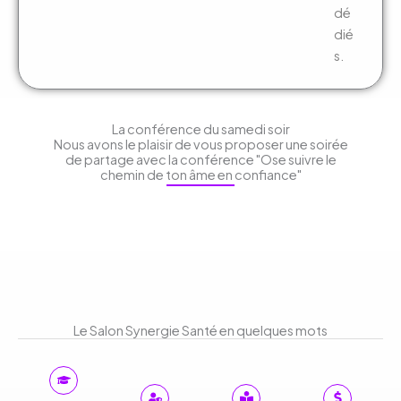
dé
dié
s.
La conférence du samedi soir
Nous avons le plaisir de vous proposer une soirée
de partage avec la conférence "Ose suivre le
chemin de ton âme en confiance"
Le Salon Synergie Santé en quelques mots